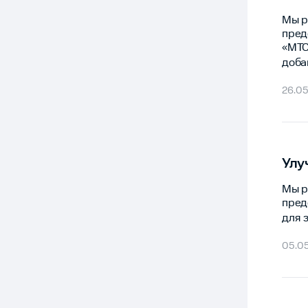
Мы р
пред
«МТС
доба
26.05
Улу
Мы р
пред
для 
05.0