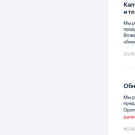
Кал
и т
Мы р
пред
Возв
обно
21.04
Обн
Мы р
пред
Open
дале
16.04