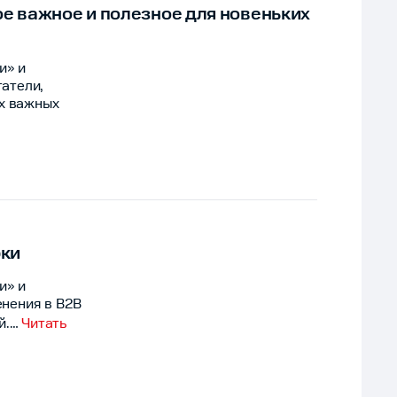
ое важное и полезное для новеньких
и» и
атели,
ех важных
бки
и» и
енения в B2B
й.
…
Читать