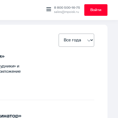
8 800 500-16-75
Войти
sales@mpoisk.ru
и»
удники» и
приложение
динатор»