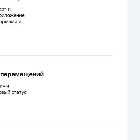
р» и
приложение
формами и
ии перемещений
и» и
овый статус