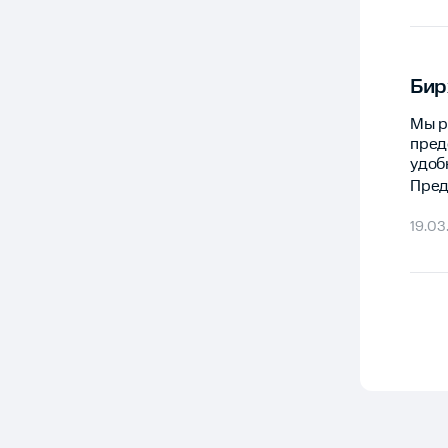
Бир
Мы р
пред
удоб
Пред
19.03