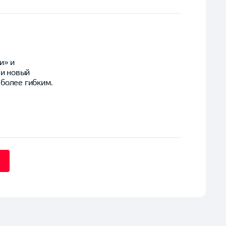
и» и
и новый
более гибким.